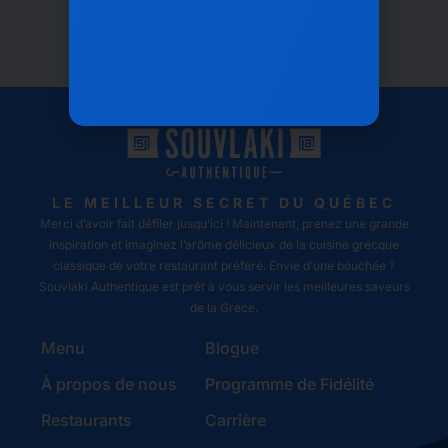
CUISINE
LE MEILLEUR SECRET DU QUÉBEC
Merci d’avoir fait défiler jusqu’ici ! Maintenant, prenez une grande
inspiration et imaginez l’arôme délicieux de la cuisine grecque
classique de votre restaurant préféré. Envie d’une bouchée ?
Souvlaki Authentique est prêt à vous servir les meilleures saveurs
de la Grèce.
Menu
Blogue
À propos de nous
Programme de Fidélité
Restaurants
Carrière