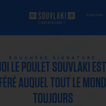
Franchise
BOUCHÉES SIGNATURE
I LE POULET SOUVLAKI EST
FÉRÉ AUQUEL TOUT LE MOND
TOUJOURS