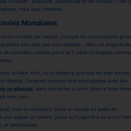
été construit : simplicité, authenticité et lien humain. C’est u
malisme, mais avec intention.
Envies Mondiales
n favori mondial par hasard. Lorsque les communautés grec
 emporté bien plus que leurs recettes : elles ont emporté le
ns de nouvelles cultures parce qu’il parle un langage universe
saveur.
nto ou New York, où la diaspora grecque est bien ancrée,
on identité. Certaines versions sont enveloppées avec des
ols ou glissées
, dans des boîtes à lunch. Mais la base dem
blé avec soin.
spécial, mais la constance. Dans un monde en quête de
e plat auquel on revient, parce qu’il répond à ce qu’on che
, et satisfaisante.