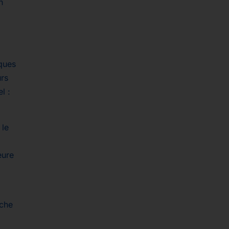
n
ques
urs
l :
 le
eure
rche