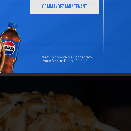
aste et de la structure. C’est un plat cohérent, où chaque
COMMANDEZ MAINTENANT
 le préparer. Et dans un monde saturé de tendances culinair
aptable.
Les enfants adorent les brochettes
, les adultes
 tout le monde y trouve son compte.
Créez un compte
ou
Connectez-
vous
à notre Portail Fidélité!