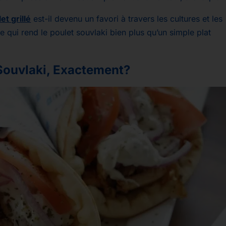
et grillé
est-il devenu un favori à travers les cultures et les
 qui rend le poulet souvlaki bien plus qu’un simple plat
 Souvlaki, Exactement?