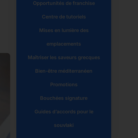
Opportunités de franchise
Centre de tutoriels
Mises en lumière des
emplacements
Maîtriser les saveurs grecques
Bien-être méditerranéen
Promotions
Bouchées signature
Guides d’accords pour le
souvlaki