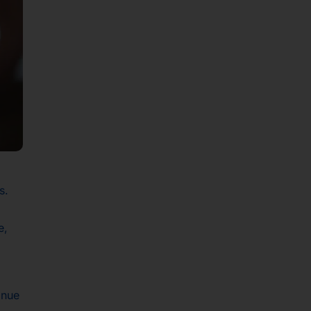
s.
e,
inue