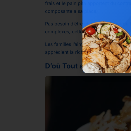
frais et le pain pita apportent du contr
composante a sa place.
Pas besoin d’être chef pour l’aimer ou
complexes, cette clarté fait du bien.
Les familles l’aiment parce qu’il est ad
apprécient la richesse des saveurs, et
D’où Tout a Commencé