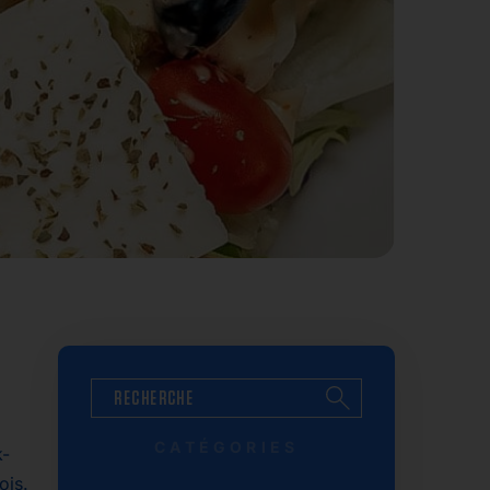
CATÉGORIES
k-
ois.